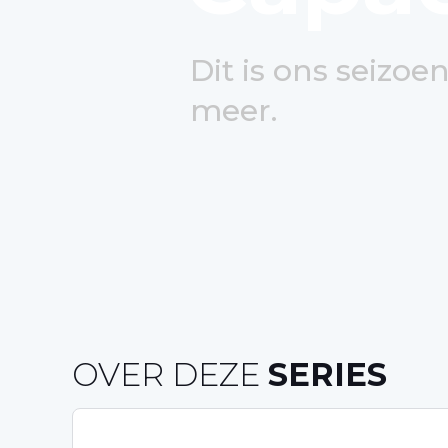
Dit is ons seizoe
meer.
OVER DEZE
SERIES