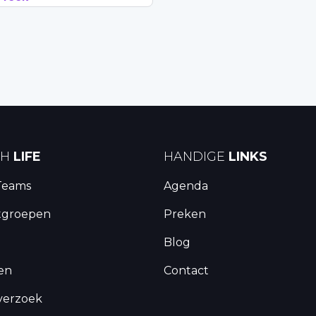
CH
LIFE
HANDIGE
LINKS
Teams
Agenda
tgroepen
Preken
Blog
en
Contact
verzoek