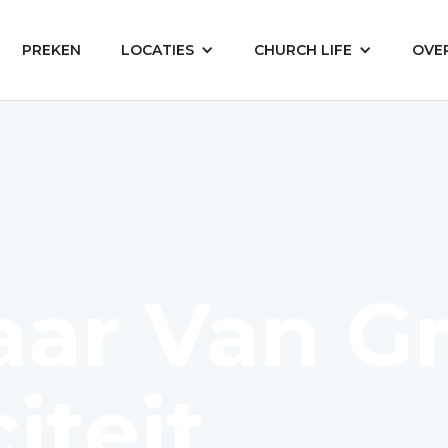
PREKEN
LOCATIES
CHURCH LIFE
OVE
aar Van G
iteit